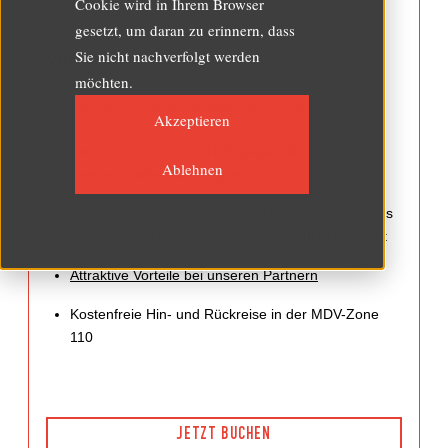
Cookie wird in Ihrem Browser
gesetzt, um daran zu erinnern, dass
Sie nicht nachverfolgt werden
VARIO mit 4 Konzerten
möchten.
Wählen Sie 4 Große Concerte nach Ihren Wünschen.
Akzeptieren
Preisvorteil von ca. 10 % gegenüber
Ablehnen
dem normalen Kartenpreises
Individuelle Zusammenstellung Ihres Abonnements
mit 4 Großen Concerten aus der VARIO-Übersicht
Attraktive Vorteile bei unseren Partnern
Kostenfreie Hin- und Rückreise in der MDV-Zone
110
JETZT BUCHEN