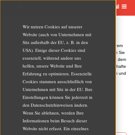
MENÜ
Wir nutzen Cookies auf unserer
Wahlabonnement Vario
Website (auch von Unternehmen mit
Sitz außerhalb der EU, z. B. in den
Wählen Sie 4, 6 oder 8 Große Concerte ganz nach Ihrem
USA). Einige dieser Cookies sind
Geschmack aus unserem VARIO-Angebot – und sichern Sie
essenziell, während andere uns
sich dabei einen attraktiven Preisvorteil. Ob Konzerte mit dem
helfen, unsere Website und Ihre
Gewandhauskapellmeister, große Saisonhighlights, namhafte
Erfahrung zu optimieren. Essenzielle
Solistinnen und Solisten oder gefeierte Gastdirigentinnen und
Gastdirigenten:
Cookies stammen ausschließlich von
Unternehmen mit Sitz in der EU. Ihre
Mit dem VARIO stellen Sie sich Ihr persönliches
Einstellungen können Sie jederzeit in
Konzerterlebnis selbst zusammen.
den Datenschutzhinweisen ändern.
Wenn Sie ablehnen, werden Ihre
Informationen beim Besuch dieser
Website nicht erfasst. Ein einzelnes